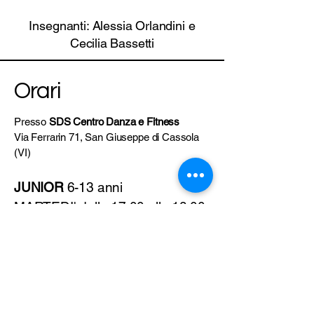
Insegnanti: Alessia Orlandini e
Cecilia
Bassetti
Orari
Presso
SDS Centro Danza e Fitness
Via Ferrarin 71, San Giuseppe di Cassola
(VI)
JUNIOR
6-13 anni
MARTEDI' dalle 17:00 alle 18:00
VENERDI' dalle 17:15 alle 18:15
ADULTI
VENERDI' dalle 19:15 alle 20:15
Prenota QUI la tua PROVA